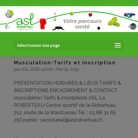
Sélectionner une page
Musculation-Tarifs et Inscription
par
ASL-ROB-admin
|
Mai 15, 2019
PRÉSENTATION HORAIRES & LIEUX TARIFS &
INSCRIPTIONS ENCADREMENT & CONTACT
musculation Tarifs & inscriptions ASL La
ROBERTSAU Centre sportif de la Robertsau,
212, route de la Wantzenau Tél. : 03 88 31 65
25Courriel : secretariat@aslrobertsau.fr...