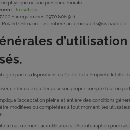
onne physique ou une personne morale.
ment :
troisetplus
 57200 Sarreguemines 0970 808 911
: Roland Ohlmann – asl-robertsau-omnisports@wanadoo.fr
énérales d’utilisation
sés.
rotégée par les dispositions du Code de la Propriété Intelle
liser, céder ou exploiter pour son propre compte tout ou par
mplique l’acceptation pleine et entière des conditions général
 d’être modifiées ou complétées à tout moment, les utilisateu
e.
le à tout moment aux utilisateurs. Une interruption pour ra