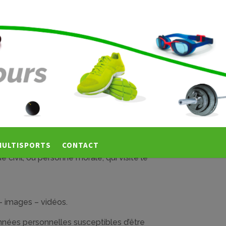
MULTISPORTS
CONTACT
civil, ou personne morale, qui visite le
– images – vidéos.
nées personnelles susceptibles d’être