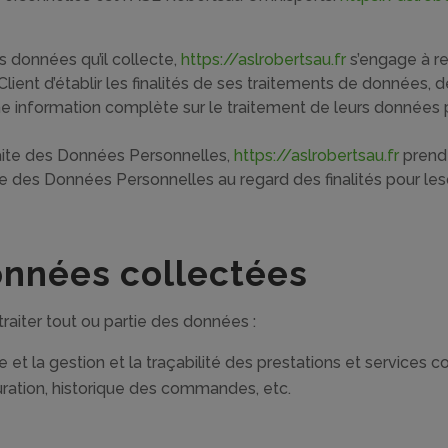
 données qu’il collecte,
https://aslrobertsau.fr
s’engage à re
lient d’établir les finalités de ses traitements de données, de
e information complète sur le traitement de leurs données p
aite des Données Personnelles,
https://aslrobertsau.fr
prend 
nce des Données Personnelles au regard des finalités pour le
données collectées
raiter tout ou partie des données :
e et la gestion et la traçabilité des prestations et services 
cturation, historique des commandes, etc.