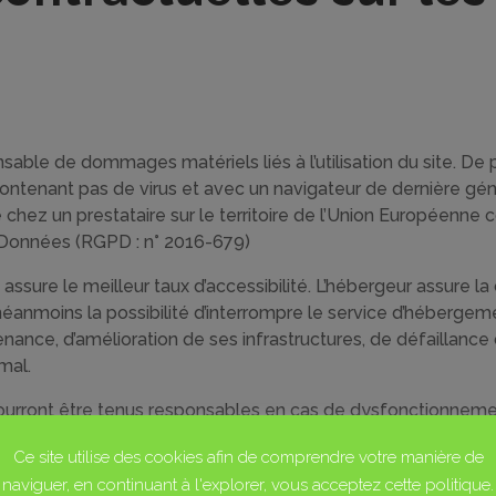
sable de dommages matériels liés à l’utilisation du site. De pl
e contenant pas de virus et avec un navigateur de dernière gé
chez un prestataire sur le territoire de l’Union Européenne
 Données (RGPD : n° 2016-679)
i assure le meilleur taux d’accessibilité. L’hébergeur assure l
e néanmoins la possibilité d’interrompre le service d’héberge
nce, d’amélioration de ses infrastructures, de défaillance d
mal.
ourront être tenus responsables en cas de dysfonctionnemen
e et de téléphonie lié notamment à l’encombrement du rése
Ce site utilise des cookies afin de comprendre votre manière de
naviguer, en continuant à l'explorer, vous acceptez cette politique.