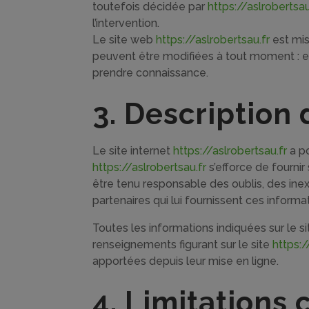
toutefois décidée par
https://aslrobertsau
l’intervention.
Le site web
https://aslrobertsau.fr
est mis
peuvent être modifiées à tout moment : elle
prendre connaissance.
3. Description 
Le site internet
https://aslrobertsau.fr
a po
https://aslrobertsau.fr
s’efforce de fournir 
être tenu responsable des oublis, des inexa
partenaires qui lui fournissent ces informa
Toutes les informations indiquées sur le s
renseignements figurant sur le site
https:/
apportées depuis leur mise en ligne.
4. Limitations