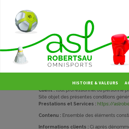
Définitions
HISTOIRE & VALEURS
A
Client :
tout professionnel ou personne phy
Site objet des présentes conditions génér
Prestations et Services :
https://aslrobe
Contenu :
Ensemble des éléments constitu
Informations clients :
Ci après dénommé 