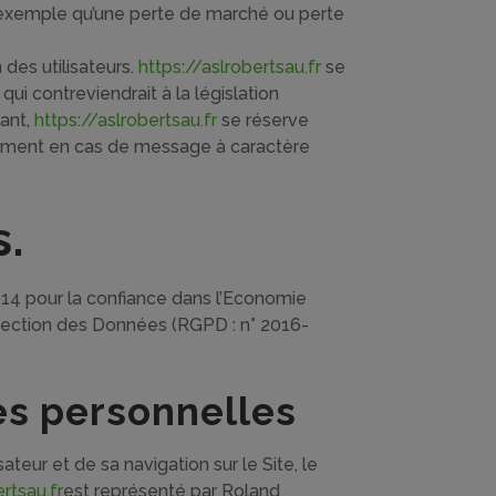
 exemple qu’une perte de marché ou perte
 des utilisateurs.
https://aslrobertsau.fr
se
i contreviendrait à la législation
éant,
https://aslrobertsau.fr
se réserve
otamment en cas de message à caractère
s.
014 pour la confiance dans l’Economie
otection des Données (RGPD : n° 2016-
es personnelles
eur et de sa navigation sur le Site, le
ertsau.fr
est représenté par Roland