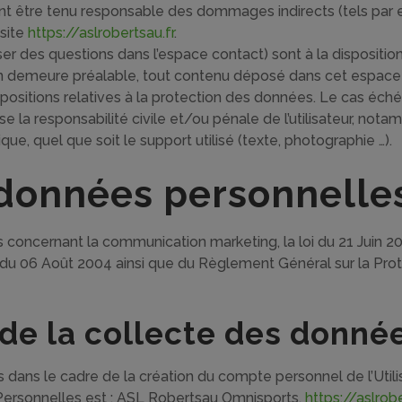
t être tenu responsable des dommages indirects (tels par
 site
https://aslrobertsau.fr
.
er des questions dans l’espace contact) sont à la disposition
en demeure préalable, tout contenu déposé dans cet espace qu
ispositions relatives à la protection des données. Le cas éch
se la responsabilité civile et/ou pénale de l’utilisateur, n
ique, quel que soit le support utilisé (texte, photographie …).
 données personnelle
 concernant la communication marketing, la loi du 21 Juin 2
é du 06 Août 2004 ainsi que du Règlement Général sur la Pr
de la collecte des donné
ans le cadre de la création du compte personnel de l’Utilisat
ersonnelles est : ASL Robertsau Omnisports.
https://aslrob