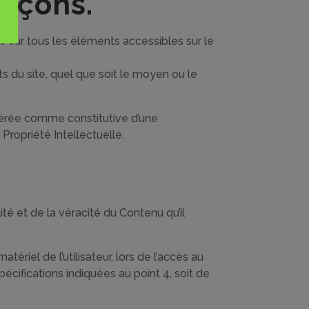
façons.
age sur tous les éléments accessibles sur le
s du site, quel que soit le moyen ou le
idérée comme constitutive d’une
ropriété Intellectuelle.
té et de la véracité du Contenu qu’il
riel de l’utilisateur, lors de l’accès au
spécifications indiquées au point 4, soit de