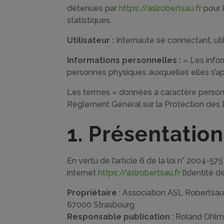
détenues par
https://aslrobertsau.fr
pour l
statistiques.
Utilisateur :
Internaute se connectant, uti
Informations personnelles :
« Les infor
personnes physiques auxquelles elles s’appl
Les termes « données à caractère personne
Règlement Général sur la Protection des
1. Présentation
En vertu de l’article 6 de la loi n° 2004-57
internet
https://aslrobertsau.fr
l’identité d
Propriétaire
: Association ASL Robertsau
67000 Strasbourg
Responsable publication
: Roland Ohlm