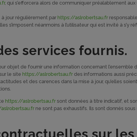
.fr
, qui s’efforcera alors de communiquer préalablement aux u
 à jour régulièrement par
https://aslrobertsau.fr
responsable
s s’imposent néanmoins à l’utilisateur qui est invité à s’y ré
des services fournis.
ur objet de fournir une information concernant l’ensemble de
sur le site
https://aslrobertsau.fr
des informations aussi préci
ctitudes et des carences dans la mise à jour, qu’elles soient 
tions.
ite
https://aslrobertsau.fr
sont données à titre indicatif, et son
/aslrobertsau.fr
ne sont pas exhaustifs. Ils sont donnés sous
 contractuelles sur le