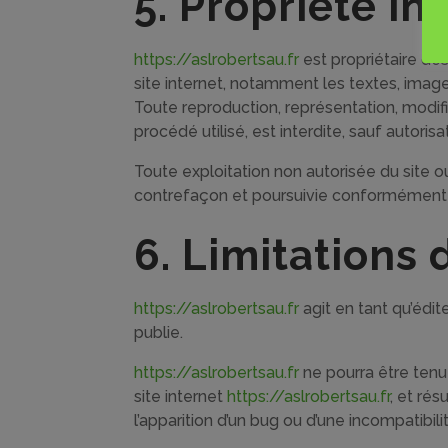
5. Propriété in
https://aslrobertsau.fr
est propriétaire des
site internet, notamment les textes, image
Toute reproduction, représentation, modifi
procédé utilisé, est interdite, sauf autoris
Toute exploitation non autorisée du site 
contrefaçon et poursuivie conformément au
6. Limitations 
https://aslrobertsau.fr
agit en tant qu’édit
publie.
https://aslrobertsau.fr
ne pourra être tenu 
site internet
https://aslrobertsau.fr
, et rés
l’apparition d’un bug ou d’une incompatibili