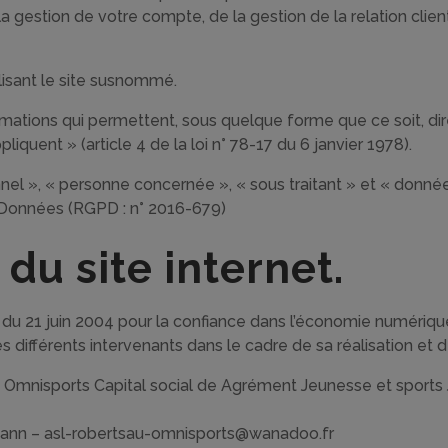
a gestion de votre compte, de la gestion de la relation client
lisant le site susnommé.
mations qui permettent, sous quelque forme que ce soit, dire
iquent » (article 4 de la loi n° 78-17 du 6 janvier 1978).
l », « personne concernée », « sous traitant » et « données 
 Données (RGPD : n° 2016-679)
 du site internet.
5 du 21 juin 2004 pour la confiance dans l’économie numérique, 
es différents intervenants dans le cadre de sa réalisation et d
 Omnisports Capital social de Agrément Jeunesse et sports
ann – asl-robertsau-omnisports@wanadoo.fr