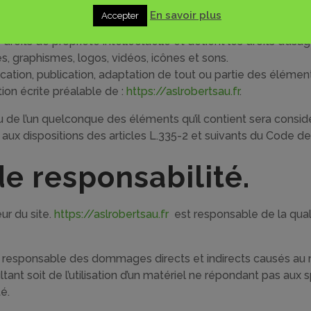
tellectuelle et contre
En savoir plus
Accepter
 droits de propriété intellectuelle et détient les droits d’us
s, graphismes, logos, vidéos, icônes et sons.
cation, publication, adaptation de tout ou partie des élément
ation écrite préalable de :
https://aslrobertsau.fr
.
ou de l’un quelconque des éléments qu’il contient sera cons
x dispositions des articles L.335-2 et suivants du Code de P
de responsabilité.
eur du site.
https://aslrobertsau.fr
est responsable de la quali
responsable des dommages directs et indirects causés au maté
ultant soit de l’utilisation d’un matériel ne répondant pas aux 
té.