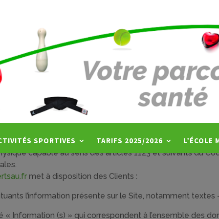
CTIVITÉS SPORTIVES
TARIFS 2025/2026
L’ÉCOLE 
sique capable au sens des articles 1123 et suivants du Code 
ales.
rtsau.fr
met à disposition des Clients :
ants l’information présente sur le Site, notamment textes 
« Information (s) » qui correspondent à l’ensemble des don