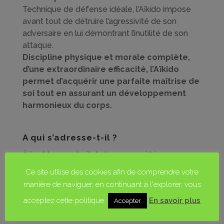
Technique de défense idéale, l’Aïkido impose
avant tout de détruire l’agressivité de son
adversaire en lui démontrant l’inutilité de son
attaque.
Discipline physique et morale complète,
d’une extraordinaire efficacité, l’Aïkido
permet d’acquérir une parfaite maîtrise de
soi tout en assurant un développement
harmonieux du corps.
A qui s’adresse-t-il ?
À tout le monde, il s’adresse aussi bien aux
adultes, hommes et femmes, qu’aux enfants et
Ce site utilise des cookies afin de comprendre votre
personnes âgées, à condition d’en étudier tous
manière de naviguer, en continuant à l'explorer, vous
les principes fondamentaux appelés Ki et
acceptez cette politique.
En savoir plus
Accepter
KOKYU et de les appliquer avec « sincérité ».
L’Aïkido ne se lit point :
IL SE PRATIQUE