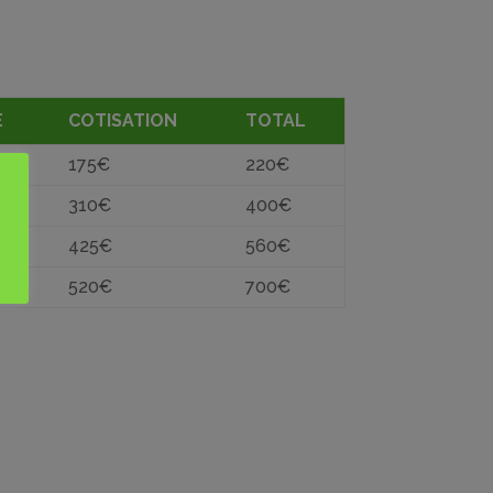
E
COTISATION
TOTAL
175€
220€
310€
400€
425€
560€
520€
700€