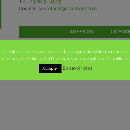
Tél. :
03 88 31 65 25
Courriel :
secretariat@aslrobertsau.fr
ADHESION
LICENC
1 ENFANT
40€
5€
Ce site utilise des cookies afin de comprendre votre manière de
2 ENFANTS
80€
10€
naviguer, en continuant à l'explorer, vous acceptez cette politique.
3 ENFANTS
120€
15€
En savoir plus
Accepter
4 ENFANTS
160€
20€