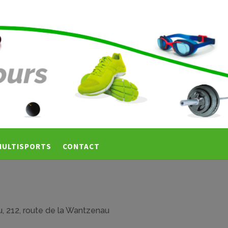
MULTISPORTS
CONTACT
u,
212, route de la Wantzenau