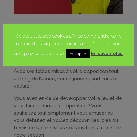
3, 2, 1 TOP SPIN !
Ce site utilise des cookies afin de comprendre votre
manière de naviguer, en continuant à l'explorer, vous
La section tennis de table arrive à l’ASL La
Robertsau, et il y en aura pour les petits et les
acceptez cette politique.
En savoir plus
Accepter
grands !
Avec ses tables mises à votre disposition tout
au long de l’année, venez jouer quand vous le
voulez !
Vous avez envie de développer votre jeu et de
vous lancer dans la compétition ? Vous
souhaitez tout simplement vous amuser ou
vous débutez et voulez découvrir les joies du
tennis de table ? Nous vous invitons à rejoindre
notre section !