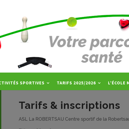
gym sénior
CTIVITÉS SPORTIVES
TARIFS 2025/2026
L’ÉCOLE 
Tarifs & inscriptions
ASL La ROBERTSAU
Centre sportif de la Robertsa