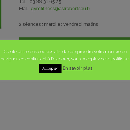
Tél. : 03 88 31 65 25
Mail :
gymfitness@aslrobertsau.fr
2 séances : mardi et vendredi matins
ADHESION
LIC
Ce site utilise des cookies afin de comprendre votre manière de
MEMBRE EXCLUSIF
40€
5€
naviguer, en continuant à l'explorer, vous acceptez cette politique.
En savoir plus
Accepter