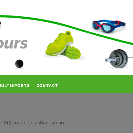
MULTISPORTS
CONTACT
u,
212, route de la Wantzenau