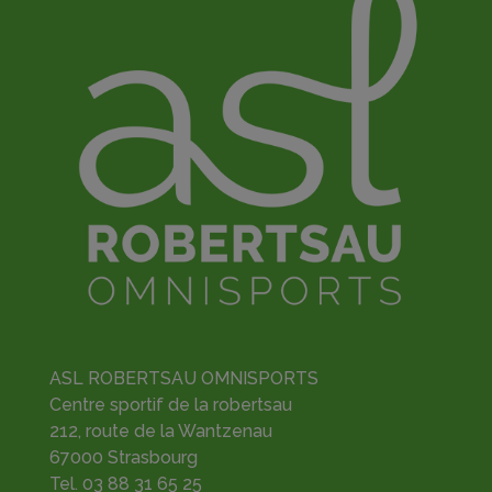
o
p
k
ASL ROBERTSAU OMNISPORTS
Centre sportif de la robertsau
212, route de la Wantzenau
67000 Strasbourg
Tel.
03 88 31 65 25