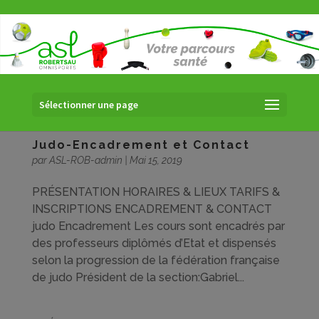
Sélectionner une page
Judo-Encadrement et Contact
par
ASL-ROB-admin
|
Mai 15, 2019
PRÉSENTATION HORAIRES & LIEUX TARIFS &
INSCRIPTIONS ENCADREMENT & CONTACT
judo Encadrement Les cours sont encadrés par
des professeurs diplômés d’Etat et dispensés
selon la progression de la fédération française
de judo Président de la section:Gabriel...