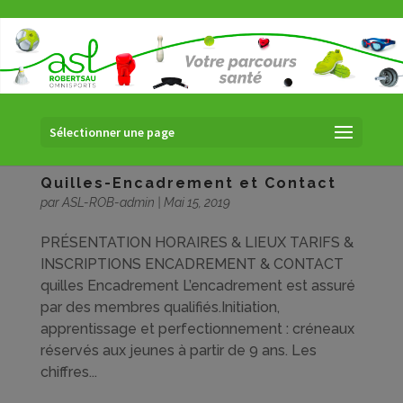
Sélectionner une page
Quilles-Encadrement et Contact
par
ASL-ROB-admin
|
Mai 15, 2019
PRÉSENTATION HORAIRES & LIEUX TARIFS &
INSCRIPTIONS ENCADREMENT & CONTACT
quilles Encadrement L’encadrement est assuré
par des membres qualifiés.Initiation,
apprentissage et perfectionnement : créneaux
réservés aux jeunes à partir de 9 ans. Les
chiffres...