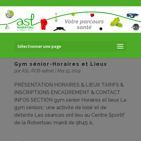
Sélectionner une page
Gym sénior-Horaires et Lieux
par
ASL-ROB-admin
|
Mai 15, 2019
PRÉSENTATION HORAIRES & LIEUX TARIFS &
INSCRIPTIONS ENCADREMENT & CONTACT
INFOS SECTION gym sénior Horaires et lieux La
gym séniors : une activité de loisir et de
détente Les séances ont lieu au Centre Sportif
de la Robertsau :mardi de 9h45 à...