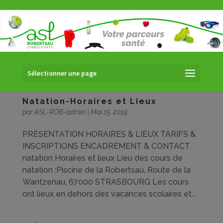
Sélectionner une page
Natation-Horaires et Lieux
par
ASL-ROB-admin
|
Mai 15, 2019
PRÉSENTATION HORAIRES & LIEUX TARIFS &
INSCRIPTIONS ENCADREMENT & CONTACT
natation Horaires et lieux Lieu des cours de
natation :Piscine de la Robertsau, Route de la
Wantzenau, 67000 STRASBOURG Les cours
ont lieux en dehors des vacances scolaires et...