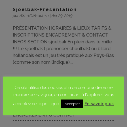
Sjoelbak-Présentation
par
ASL-ROB-admin
|
Avr 29, 2019
PRÉSENTATION HORAIRES & LIEUX TARIFS &
INSCRIPTIONS ENCADREMENT & CONTACT
INFOS SECTION sjoelbak En plein dans le mille
!!! Le sjoelbak ( prononcer choulbak) ou billard
hollandais est un jeu très pratiqué aux Pays-Bas
(comme son nom l’indique),...
PRÉSENTATION
Ce site utilise des cookies afin de comprendre votre
HORAIRES & LIEUX
manière de naviguer, en continuant à l'explorer, vous
TARIFS & INSCRIPTIONS
acceptez cette politique.
En savoir plus
Accepter
ENCADREMENT & CONTACT