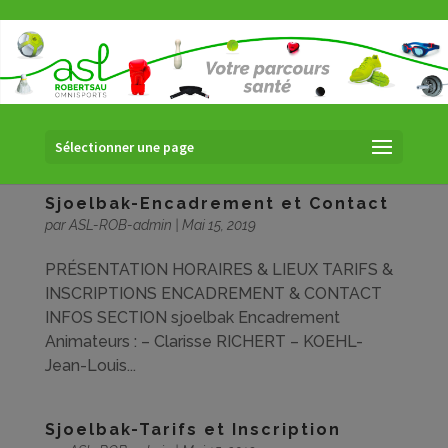
Sélectionner une page
Sjoelbak-Encadrement et Contact
par
ASL-ROB-admin
|
Mai 15, 2019
PRÉSENTATION HORAIRES & LIEUX TARIFS &
INSCRIPTIONS ENCADREMENT & CONTACT
INFOS SECTION sjoelbak Encadrement
Animateurs : – Clarisse RICHERT – KOEHL-
Jean-Louis...
Sjoelbak-Tarifs et Inscription