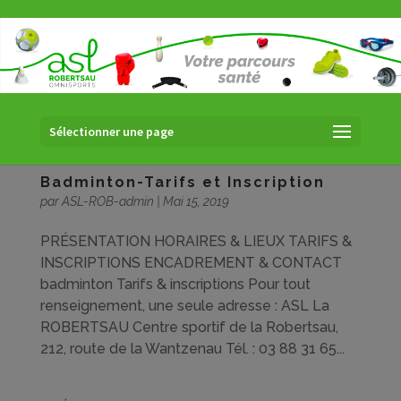
Sélectionner une page
Badminton-Tarifs et Inscription
par
ASL-ROB-admin
|
Mai 15, 2019
PRÉSENTATION HORAIRES & LIEUX TARIFS &
INSCRIPTIONS ENCADREMENT & CONTACT
badminton Tarifs & inscriptions Pour tout
renseignement, une seule adresse : ASL La
ROBERTSAU Centre sportif de la Robertsau,
212, route de la Wantzenau Tél. : 03 88 31 65...