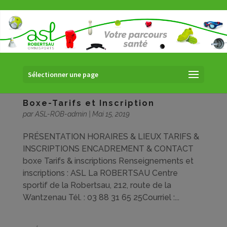
Sélectionner une page
Boxe-Tarifs et Inscription
par
ASL-ROB-admin
|
Mai 15, 2019
PRÉSENTATION HORAIRES & LIEUX TARIFS &
INSCRIPTIONS ENCADREMENT & CONTACT
boxe Tarifs & inscriptions Renseignements et
inscriptions : ASL La ROBERTSAU Centre
sportif de la Robertsau, 212, route de la
Wantzenau Tél. : 03 88 31 65 25Courriel :...