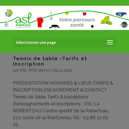
Sélectionner une page
Tennis de table -Tarifs et
Inscription
par
ASL-ROB-admin
|
Sep 4, 2024
PRÉSENTATION HORAIRES & LIEUX TARIFS &
INSCRIPTION ENCADREMENT & CONTACT
Tennis de table Tarifs & inscriptions
Renseignements et inscriptions : ASL La
ROBERTSAU Centre sportif de la Robertsau,
212, route de la Wantzenau Tél. : 03 88 31 65
25...