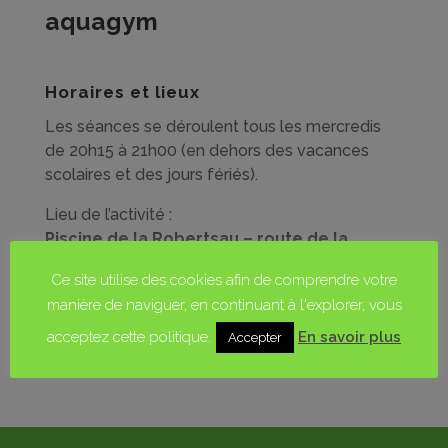
aquagym
Horaires et lieux
Les séances se déroulent tous les mercredis
de 20h15 à 21h00 (en dehors des vacances
scolaires et des jours fériés).
Lieu de l’activité :
Piscine de la Robertsau – route de la
Wantzenau à Strasbourg.
Ce site utilise des cookies afin de comprendre votre
Les pratiquants passent un cours de 45 minutes
manière de naviguer, en continuant à l'explorer, vous
dans l’eau, aussi faut-il se présenter à la piscine
quelques minutes avant le début des séances.
acceptez cette politique.
En savoir plus
Accepter