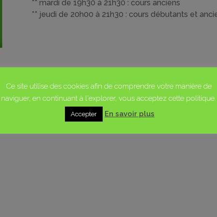
** mardi de 19h30 à 21h30 : cours anciens
** jeudi de 20h00 à 21h30 : cours débutants et anci
Ce site utilise des cookies afin de comprendre votre manière de
naviguer, en continuant à l'explorer, vous acceptez cette politique.
En savoir plus
Accepter