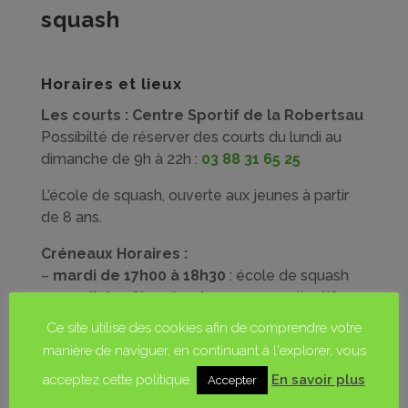
squash
Horaires et lieux
Les courts :
Centre Sportif de la Robertsau
Possibilté de réserver des courts du lundi au
dimanche de 9h à 22h :
03 88 31 65 25
L’école de squash, ouverte aux jeunes à partir
de 8 ans.
Créneaux Horaires :
–
mardi de 17h00 à 18h30
: école de squash
–
mardi de 18h30 à 20h00 :
cours collectifs
(avec Jérémy)
Ce site utilise des cookies afin de comprendre votre
–
mercredi de 14h00 à 15h30 :
école de
manière de naviguer, en continuant à l'explorer, vous
squash
acceptez cette politique.
En savoir plus
Accepter
–
jeudi de 19h15 à 21h30 :
entraînement des
équipes (adultes)