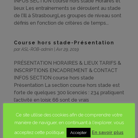
INFOS SECTION course hors stade Horaires et
lieux Les entraînements se déroulent au stade
de l’Ill à StrasbourgLes groupes de niveau sont
définis en fonction de critères de temps...
Course hors stade-Présentation
par
ASL-ROB-admin
|
Avr 29, 2019
PRÉSENTATION HORAIRES & LIEUX TARIFS &
INSCRIPTIONS ENCADREMENT & CONTACT
INFOS SECTION course hors stade
Présentation La section course hors stade est
forte de quelques 300 licenciés : 234 pratiquent
l’activité en loisir, 66 sont de vrais
compétiteurs....
Ce site utilise des cookies afin de comprendre votre
manière de naviguer, en continuant à l'explorer, vous
PRÉSENTATION
acceptez cette politique.
En savoir plus
Accepter