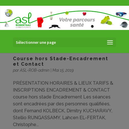
Sélectionner une page
Course hors Stade-Encadrement
et Contact
par
ASL-ROB-admin
|
Mai 15, 2019
PRÉSENTATION HORAIRES & LIEUX TARIFS &
INSCRIPTIONS ENCADREMENT & CONTACT
course hors stade Encadrement Les séances
sont encadrées par des personnes qualifiées,
dont Fernand KOLBECK, Dimitry KUCHARAVY,
Stellio RUNGASSAMY, Lahcen EL-FERTAK,
Christophe...