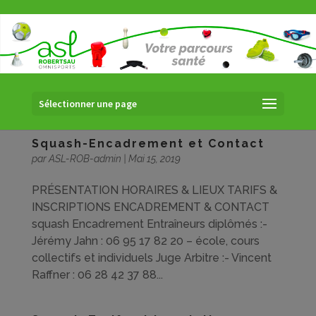
Sélectionner une page
Squash-Encadrement et Contact
par
ASL-ROB-admin
|
Mai 15, 2019
PRÉSENTATION HORAIRES & LIEUX TARIFS &
INSCRIPTIONS ENCADREMENT & CONTACT
squash Encadrement Entraîneurs diplômés :-
Jérémy Jahn : 06 95 17 82 20 – école, cours
collectifs et individuels Juge Arbitre :- Vincent
Raffner : 06 28 42 37 88...