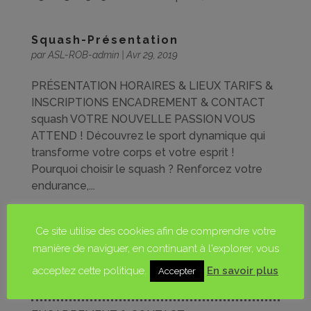
Squash-Présentation
par
ASL-ROB-admin
|
Avr 29, 2019
PRÉSENTATION HORAIRES & LIEUX TARIFS &
INSCRIPTIONS ENCADREMENT & CONTACT
squash VOTRE NOUVELLE PASSION VOUS
ATTEND ! Découvrez le sport dynamique qui
transforme votre corps et votre esprit !
Pourquoi choisir le squash ? Renforcez votre
endurance,...
Ce site utilise des cookies afin de comprendre votre
PRÉSENTATION
manière de naviguer, en continuant à l'explorer, vous
HORAIRES & LIEUX
acceptez cette politique.
En savoir plus
Accepter
TARIFS & INSCRIPTIONS