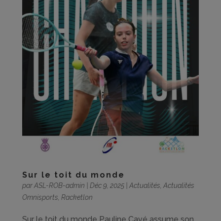
Sur le toit du monde
par
ASL-ROB-admin
|
Déc 9, 2025
|
Actualités
,
Actualités
Omnisports
,
Racketlon
Sur le toit du monde Pauline Cavé assume son