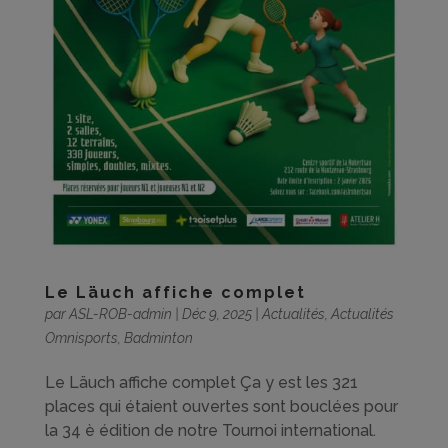
Le Läuch affiche complet
par
ASL-ROB-admin
|
Déc 9, 2025
|
Actualités
,
Actualités
Omnisports
,
Badminton
Le Läuch affiche complet Ça y est les 321
places qui étaient ouvertes sont bouclées pour
la 34 è édition de notre Tournoi international.