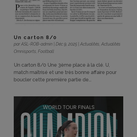
Un carton 8/0
par
ASL-ROB-admin
|
Déc 9, 2025
|
Actualités
,
Actualités
Omnisports
,
Football
Un carton 8/0 Une 3ème place à la clé. U,
match maîtrisé et une très bonne affaire pour
boucler cette première partie de...