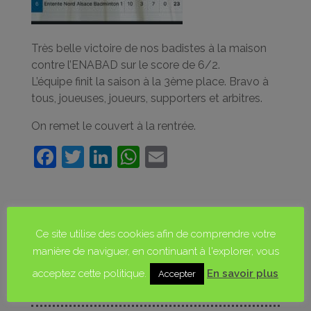
Très belle victoire de nos badistes à la maison
contre l’ENABAD sur le score de 6/2.
L’équipe finit la saison à la 3
ème
place. Bravo à
tous, joueuses, joueurs, supporters et arbitres.
On remet le couvert à la rentrée.
F
T
Li
W
E
a
w
n
h
m
c
itt
k
at
ai
e
er
e
s
l
Ce site utilise des cookies afin de comprendre votre
PRÉSENTATION
b
dI
A
manière de naviguer, en continuant à l'explorer, vous
o
n
p
HORAIRES & LIEUX
acceptez cette politique.
En savoir plus
Accepter
o
p
TARIFS & INSCRIPTIONS