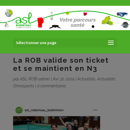
Sélectionner une page
La ROB valide son ticket
et se maintient en N3
par
ASL-ROB-admin
|
Avr 30, 2024
|
Actualités
,
Actualités
Omnisports
|
0 commentaires